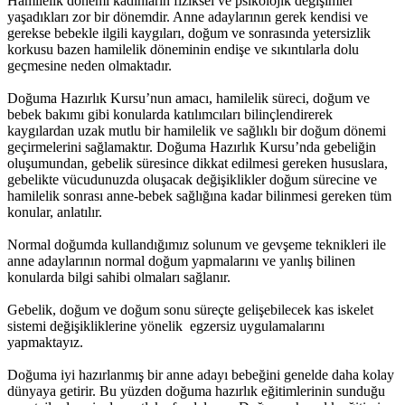
Hamilelik dönemi kadınların fiziksel ve psikolojik değişimler
yaşadıkları zor bir dönemdir. Anne adaylarının gerek kendisi ve
gerekse bebekle ilgili kaygıları, doğum ve sonrasında yetersizlik
korkusu bazen hamilelik döneminin endişe ve sıkıntılarla dolu
geçmesine neden olmaktadır.
Doğuma Hazırlık Kursu’nun amacı, hamilelik süreci, doğum ve
bebek bakımı gibi konularda katılımcıları bilinçlendirerek
kaygılardan uzak mutlu bir hamilelik ve sağlıklı bir doğum dönemi
geçirmelerini sağlamaktır. Doğuma Hazırlık Kursu’nda gebeliğin
oluşumundan, gebelik süresince dikkat edilmesi gereken hususlara,
gebelikte vücudunuzda oluşacak değişiklikler doğum sürecine ve
hamilelik sonrası anne-bebek sağlığına kadar bilinmesi gereken tüm
konular, anlatılır.
Normal doğumda kullandığımız solunum ve gevşeme teknikleri ile
anne adaylarının normal doğum yapmalarını ve yanlış bilinen
konularda bilgi sahibi olmaları sağlanır.
Gebelik, doğum ve doğum sonu süreçte gelişebilecek kas iskelet
sistemi değişikliklerine yönelik egzersiz uygulamalarını
yapmaktayız.
Doğuma iyi hazırlanmış bir anne adayı bebeğini genelde daha kolay
dünyaya getirir. Bu yüzden doğuma hazırlık eğitimlerinin sunduğu