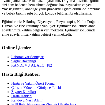
avantajlardan siz de mutlaka faydalanın. Doğuma hazırlık eğitimi
sizi hem bedenen hem zihnen doğuma hazırlayacaktır ve yeni
‘‘mesleğinize’’, anneliğe yaklaştıracaktır.Eğitimlerimiz de emzirme
ve bebek bakımı gibi bir çok konuda bilgi sahibi olabilirsiniz.
Eğitimlerimiz Psikolog, Diyetisyen , Fizyoterapist, Kadın Doğum
Uzmanı ve Ebe katılımıyla yapılıyor. Eğitimler sonucunda anne
adaylarımıza katılım belgesi verilmektedir. Eğitimler sonucunda
anne adaylarımıza katılım belgesi verilmektedir.
Online İşlemler
Laboratuvar Sonuçları
Sağlık Bakanlığı
RANDEVU AL ALO_182
Hasta Bilgi Rehberi
Hasta ve Yakını Öneri Formu
Çalışan-Yönetim Görüşme Talebi
Ziyaret Kuralları
Hasta Hakları
Randevu Nasıl Alınır
Poliklinik Muayane ve Ziyaretçi Saatlerimiz