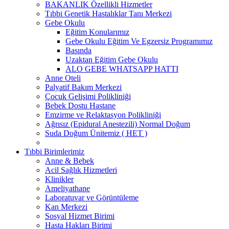
BAKANLIK Özellikli Hizmetler
Tıbbi Genetik Hastalıklar Tanı Merkezi
Gebe Okulu
Eğitim Konularımız
Gebe Okulu Eğitim Ve Egzersiz Programımız
Basında
Uzaktan Eğitim Gebe Okulu
ALO GEBE WHATSAPP HATTI
Anne Oteli
Palyatif Bakım Merkezi
Çocuk Gelişimi Polikliniği
Bebek Dostu Hastane
Emzirme ve Relaktasyon Polikliniği
Ağrısız (Epidural Anestezili) Normal Doğum
Suda Doğum Ünitemiz ( HET )
Tıbbi Birimlerimiz
Anne & Bebek
Acil Sağlık Hizmetleri
Klinikler
Ameliyathane
Laboratuvar ve Görüntüleme
Kan Merkezi
Sosyal Hizmet Birimi
Hasta Hakları Birimi