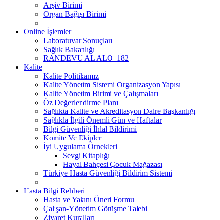
Arşiv Birimi
Organ Bağışı Birimi
Online İşlemler
Laboratuvar Sonuçları
Sağlık Bakanlığı
RANDEVU AL ALO_182
Kalite
Kalite Politikamız
Kalite Yönetim Sistemi Organizasyon Yapısı
Kalite Yönetim Birimi ve Çalışmaları
Öz Değerlendirme Planı
Sağlıkta Kalite ve Akreditasyon Daire Başkanlığı
Sağlıkla İlgili Önemli Gün ve Haftalar
Bilgi Güvenliği İhlal Bildirimi
Komite Ve Ekipler
İyi Uygulama Örnekleri
Sevgi Kitaplığı
Hayal Bahçesi Çocuk Mağazası
Türkiye Hasta Güvenliği Bildirim Sistemi
Hasta Bilgi Rehberi
Hasta ve Yakını Öneri Formu
Çalışan-Yönetim Görüşme Talebi
Ziyaret Kuralları