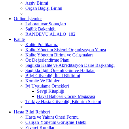
Arşiv Birimi
Organ Bağışı Birimi
Online İşlemler
Laboratuvar Sonuçları
Sağlık Bakanlığı
RANDEVU AL ALO_182
Kalite
Kalite Politikamız
Kalite Yönetim Sistemi Organizasyon Yapısı
Kalite Yönetim Birimi ve Çalışmaları
Öz Değerlendirme Planı
Sağlıkta Kalite ve Akreditasyon Daire Başkanlığı
Sağlıkla İlgili Önemli Gün ve Haftalar
Bilgi Güvenliği İhlal Bildirimi
Komite Ve Ekipler
İyi Uygulama Örnekleri
Sevgi Kitaplığı
Hayal Bahçesi Çocuk Mağazası
Türkiye Hasta Güvenliği Bildirim Sistemi
Hasta Bilgi Rehberi
Hasta ve Yakını Öneri Formu
Çalışan-Yönetim Görüşme Talebi
Ziyaret Kuralları