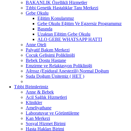
BAKANLIK Özellikli Hizmetler
Tıbbi Genetik Hastalıklar Tanı Merkezi
Gebe Okulu
Eğitim Konularımız
Gebe Okulu Eğitim Ve Egzersiz Programımız
Basında
Uzaktan Eğitim Gebe Okulu
ALO GEBE WHATSAPP HATTI
Anne Oteli
Palyatif Bakım Merkezi
Çocuk Gelişimi Polikliniği
Bebek Dostu Hastane
Emzirme ve Relaktasyon Polikliniği
Ağrısız (Epidural Anestezili) Normal Doğum
Suda Doğum Ünitemiz ( HET )
Tıbbi Birimlerimiz
Anne & Bebek
Acil Sağlık Hizmetleri
Klinikler
Ameliyathane
Laboratuvar ve Görüntüleme
Kan Merkezi
Sosyal Hizmet Birimi
Hasta Hakları Birimi